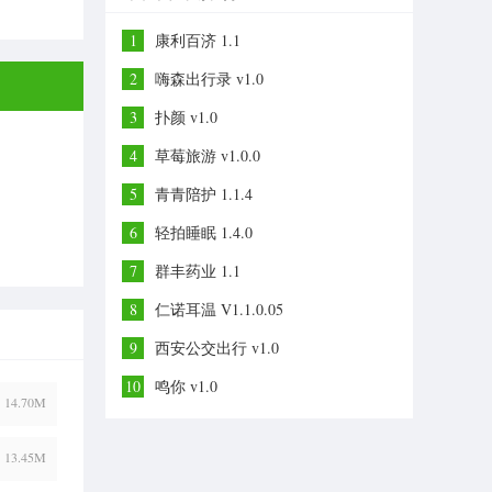
1
康利百济 1.1
2
嗨森出行录 v1.0
3
扑颜 v1.0
4
草莓旅游 v1.0.0
5
青青陪护 1.1.4
6
轻拍睡眠 1.4.0
7
群丰药业 1.1
8
仁诺耳温 V1.1.0.05
9
西安公交出行 v1.0
10
鸣你 v1.0
14.70M
13.45M