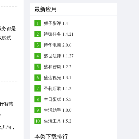
最新应用
1
狮子影评 1.4
服务都是
2
诗猿任务 1.4.21
载试试
3
诗华电商 2.0.6
4
盛世法律 1.1.27
5
盛和智康 1.2.2
6
盛达视光 1.3.1
7
圣莉斯歌 1.1.2
8
生日蛋糕 1.5.5
行智慧
9
生活助手 1.0.0
。
10
生活工具 1.5.2
么几句，
本类下载排行