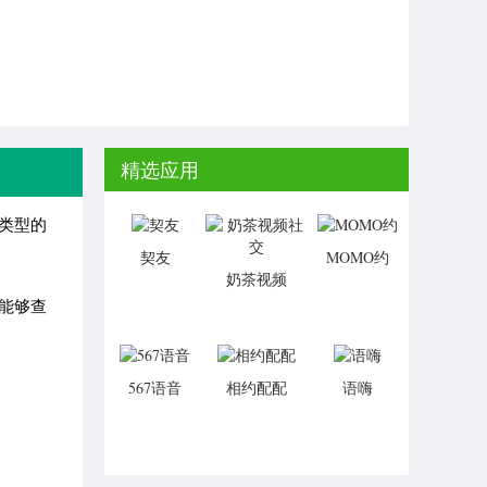
精选应用
类型的
契友
MOMO约
奶茶视频
社交
能够查
567语音
相约配配
语嗨