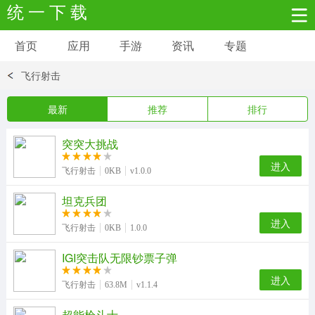
统 一 下 载
首页
应用
手游
资讯
专题
安卓应用
安卓游戏
飞行射击
新闻资讯
社交聊天
生活实用
最新
推荐
排行
网络购物
金融理财
拍照美颜
突突大挑战
进入
飞行射击
0KB
v1.0.0
学习教育
商务办公
户外运动
坦克兵团
地图导航
主题美化
媒体影音
进入
飞行射击
0KB
1.0.0
IGI突击队无限钞票子弹
系统工具
其它应用
进入
飞行射击
63.8M
v1.1.4
超能枪斗士