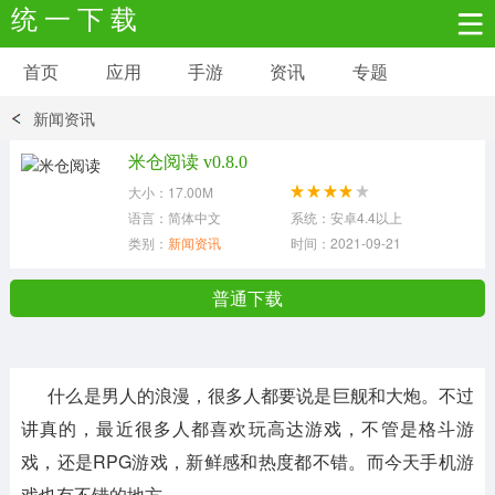
统 一 下 载
首页
应用
手游
资讯
专题
安卓应用
安卓游戏
新闻资讯
新闻资讯
社交聊天
生活实用
米仓阅读 v0.8.0
大小：17.00M
网络购物
金融理财
拍照美颜
语言：简体中文
系统：安卓4.4以上
类别：
新闻资讯
时间：2021-09-21
学习教育
商务办公
户外运动
普通下载
地图导航
主题美化
媒体影音
什么是男人的浪漫，很多人都要说是巨舰和大炮。不过
系统工具
其它应用
讲真的，最近很多人都喜欢玩高达游戏，不管是格斗游
戏，还是RPG游戏，新鲜感和热度都不错。而今天手机游
戏也有不错的地方。