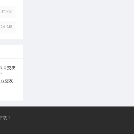
57.00M
32.61MB
豆豆交友
v1.0
下载！