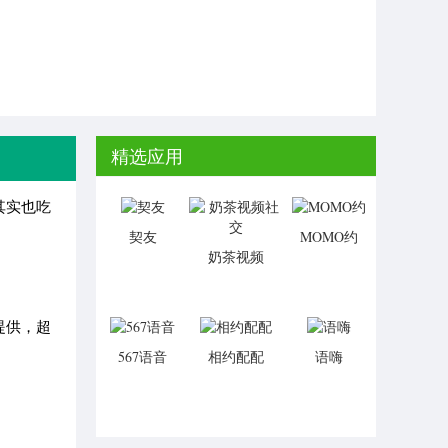
精选应用
其实也吃
契友
MOMO约
奶茶视频
社交
提供，超
567语音
相约配配
语嗨