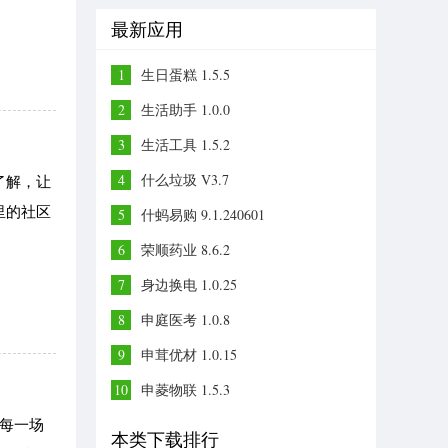
最新应用
1
生日蛋糕 1.5.5
2
生活助手 1.0.0
3
生活工具 1.5.2
4
什么垃圾 V3.7
了解，让
里的社区
5
什蚂易购 9.1.240601
6
荣顺药业 8.6.2
7
身边换电 1.0.25
8
申庭医考 1.0.8
9
申茸优材 1.0.15
10
申菱物联 1.5.3
过每一场
本类下载排行