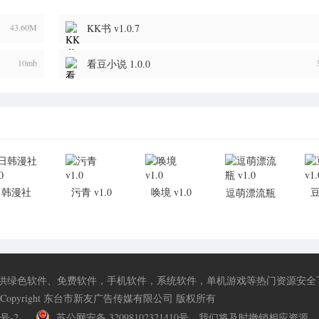
43.60M
KK书 v1.0.7
10mb
看豆小说 1.0.0
日韩漫社
污青 v1.0
唤境 v1.0
逗萌漂流瓶
v1.0
v1.0
供绿色软件、免费软件，手机软件，系统软件，单机游戏等热门资源安全
Copyright 东台市新友广告传媒有限公司 版权所有
0号-2
苏公网安备 32098102321410号
我们将及时撤销相应资源