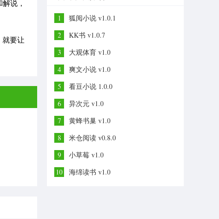
和解说，
1
狐阅小说 v1.0.1
2
KK书 v1.0.7
，就要让
3
大观体育 v1.0
4
爽文小说 v1.0
5
看豆小说 1.0.0
6
异次元 v1.0
7
黄蜂书巢 v1.0
8
米仓阅读 v0.8.0
9
小草莓 v1.0
10
海绵读书 v1.0